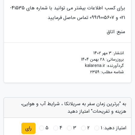
برای کسب اطلاعات بیشتر می توانید با شماره های 41535-
021 و 09919005607 تماس حاصل فرمایید
منبع: اتاق
انتشار:
3 مهر 1402
بروزرسانی:
28 بهمن 1404
گردآورنده:
kalarena.ir
شناسه مطلب: 2359
به "برترین زمان سفر به سریلانکا ، شرایط آب و هوایی،
هزینه و تفریحات" امتیاز دهید
امتیاز دهید:
1
2
3
4
5
رای