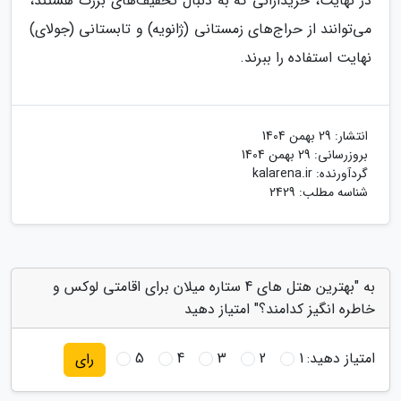
در نهایت، خریدارانی که به دنبال تخفیف‌های بزرگ هستند،
می‌توانند از حراج‌های زمستانی (ژانویه) و تابستانی (جولای)
نهایت استفاده را ببرند.
انتشار:
29 بهمن 1404
بروزرسانی:
29 بهمن 1404
گردآورنده:
kalarena.ir
شناسه مطلب: 2429
به "بهترین هتل های 4 ستاره میلان برای اقامتی لوکس و
خاطره انگیز کدامند؟" امتیاز دهید
امتیاز دهید:
1
2
3
4
5
رای