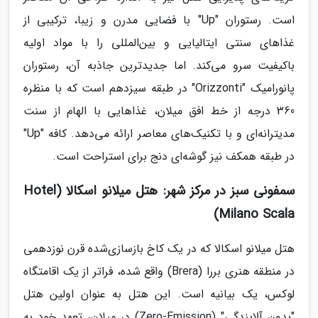
است. رستوران "Up" با فضایی مدرن و زیبا، ترکیبی از
غذاهای سنتی ایتالیایی و بین‌المللی را با مواد اولیه
باکیفیت سرو می‌کند. اما جدیدترین جاذبه آن، رستوران
پانورامیک "Orizzonti" در طبقه سیزدهم است که با منظره
360 درجه از خط افق میلان، غذاهایی با الهام از سنت
مدیترانه‌ای و با تکنیک‌های معاصر ارائه می‌دهد. کافه "Up"
در طبقه همکف نیز گوشه‌ای دنج برای استراحت است.
سمفونی سبز در مرکز شهر: هتل میلانو اسکالا (Hotel
Milano Scala)
هتل میلانو اسکالا که در یک کاخ بازسازی‌شده قرن نوزدهمی
در منطقه هنری بررا (Brera) واقع شده، فراتر از یک اقامتگاه
لوکس، یک بیانیه است. این هتل به عنوان اولین هتل
"بدون آلایندگی" (Zero-Emission) در میلان، تعهد خود به