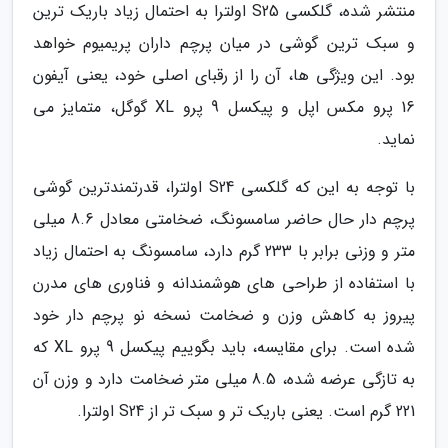
منتشر شده، گلکسی S25 اولترا به احتمال زیاد باریک ترین
و سبک ترین گوشی در میان پرچم داران پریمیوم خواهد
بود. این ویژگی ها، آن را از رقبای اصلی خود، یعنی آیفون
16 پرو مکس اپل و پیکسل 9 پرو XL گوگل، متمایز می
نماید.
با توجه به این که گلکسی S24 اولترا، قدرتمندترین گوشی
پرچم دار حال حاضر سامسونگ، ضخامتی معادل 8.6 میلی
متر و وزنی برابر با 233 گرم دارد، سامسونگ به احتمال زیاد
با استفاده از طراحی های هوشمندانه و فناوری های مدرن
پیروز به کاهش وزن و ضخامت نسخه نو پرچم دار خود
شده است. برای مقایسه، باید بگوییم پیکسل 9 پرو XL که
به تازگی عرضه شده، 8.5 میلی متر ضخامت دارد و وزن آن
221 گرم است. یعنی باریک تر و سبک تر از S24 اولترا.