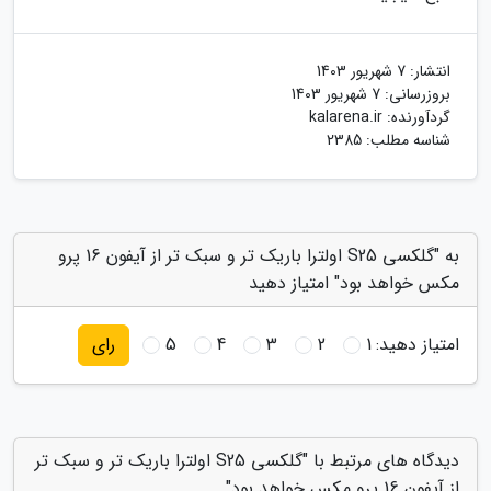
انتشار:
7 شهریور 1403
بروزرسانی:
7 شهریور 1403
گردآورنده:
kalarena.ir
شناسه مطلب: 2385
به "گلکسی S25 اولترا باریک تر و سبک تر از آیفون 16 پرو
مکس خواهد بود" امتیاز دهید
امتیاز دهید:
1
2
3
4
5
رای
دیدگاه های مرتبط با "گلکسی S25 اولترا باریک تر و سبک تر
از آیفون 16 پرو مکس خواهد بود"