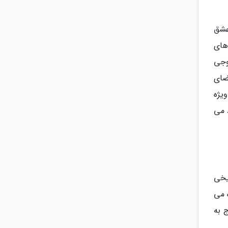
عشق
های
وجی
ضای
یژه
 می
 میدان تاریخی
 می
 به