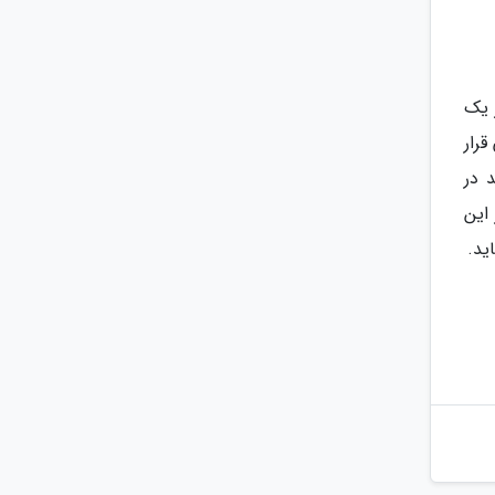
 یک
رار
 در
این
ید.