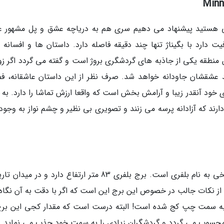
یبایی هستید پیشنهاد می دهیم سری هم به دریاچه عشق و پل مشهور 
یت دارد با بگیناژ تنها چند دقیقه فاصله دارد. داستان ها و افسانه 
 منطقه یکی از جاذبه های گردشگری بروژ است و گفته می گردد اگر ز
ند عشقشان جاودانه خواهد شد. صرف نظر از این داستان عاشقانه، ف
خود آنقدر زیبا و آرامش بخش است که واقعا ارزش تماشا را دارد. به و
ارند که آزادانه پرسه می زنند و تصویری بی نظیر و چشم نواز به وجود
یکی دیگر از جاذبه های گردشگری بروژ برجی تاریخی به نام بلفری است. برج بلفری 83 متر ارتفاع دارد و در
ی از نکات جالب در خصوص این برج این است که اگر با دقت به آن نگاه
به سمت چپ کج شده است! البته درست است که مقدار کجی این برج
ژ محسوب می گردد و گردشگران زیادی را به سمت خود جذب می نماید.