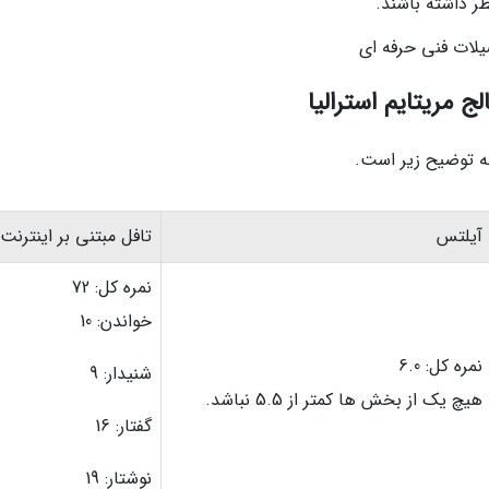
 داشته باشند.
لات فنی حرفه ای
ج مریتایم استرالیا
به توضیح زیر است.
آیلتس
تافل مبتنی بر اینترنت
نمره کل: 72
خواندن: 10
نمره کل: 6.0
شنیدار: 9
هیچ یک از بخش ها کمتر از 5.5 نباشد.
گفتار: 16
نوشتار: 19