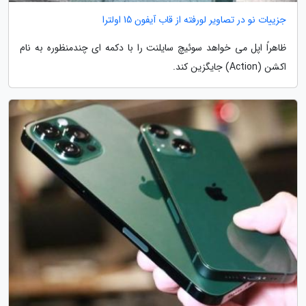
جزییات نو در تصاویر لورفته از قاب آیفون 15 اولترا
ظاهراً اپل می خواهد سوئیچ سایلنت را با دکمه ای چندمنظوره به نام
اکشن (Action) جایگزین کند.