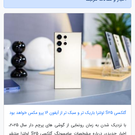
گلکسی S25 اولترا باریک تر و سبک تر از آیفون 16 پرو مکس خواهد بود
با نزدیک شدن به زمان رونمایی از گوشی های پرچم دار سال 2025،
اخبار جدیدی درباره مشخصات سامسونگ گلکسی S25 اولترا منتشر