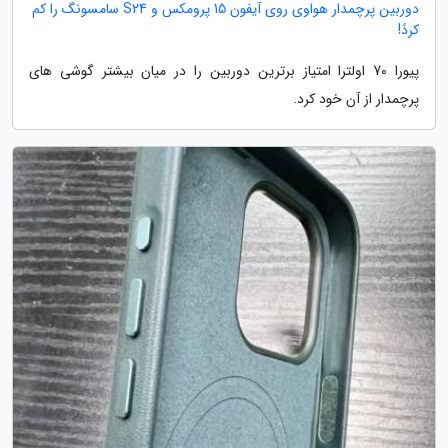
دوربین پرچمدار هواوی روی آیفون 15 پرومکس و S24 سامسونگ را کم
کردً!
پیورا 70 اولترا امتیاز برترین دوربین را در میان بیشتر گوشی های
پرچمدار از آن خود کرد.