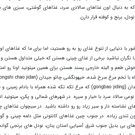
که به دنبال اون غذاهای سالادی سرد، غذاهای گوشتی، سبزی های 
ل، برنج و کوفته قرار دارن.
با دنیایی از تنوع غذای رو به رو هستید، اما برای ما که غذاهای اون
ا نگران نباشید برخی از غذای چینی هستن که خیلی متداول هستن و 
وش طعم و البته خارجی پسند هستن برای همین میتونید اونا رو امت
یا گوجه همراه با تخم مرغ سرخ شده، گنگبائو جیدان (gongbao jiding) که مرغ تکه تکه شده همراه با بادام زمی
 و پای هانگ گوئا (pai huanggua) که نوعی سالاد سرد با خیار و سیره. در شهرهای شمالی و پکن، میتونید 
ای نشاسته دار و سیر زیاد رو رو داشته باشید. در سیچوان غذاهای چ
 تندی زیاده. در جنوب چین غذاهای کانتونی مثل دلمه چینی و گ
ای بی بدیل جنوب شرق آسیاییِ استان ینان، نودل های برنجی گوانج