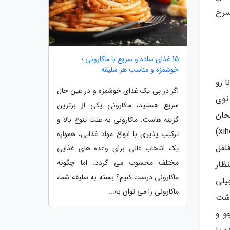
سرخ
15 غذای ساده و سریع با ماکارونی ؛
خوشمزه و مناسب هر سلیقه
ا رو
اگر در پی یک غذای خوشمزه و در عین حال
توی
سریع هستید، ماکارونی یکی از برترین
حان
گزینه هاست. ماکارونی به علت تنوع بالا و
کنید. جیدان چائوفان (jidan chaofan) یا برنج همراه با تخم مرغ سرخ شده، خیهونگشی چائو جیدان (xihongshi chao jidan)
ترکیب پذیری با انواع مواد غذایی، همواره
نی و فلفل
یک انتخاب عالی برای وعده های غذایی
مختلف محسوب می گردد. اما چگونه
انتظار
ماکارونی درست کنیم؟ بسته به سلیقه شما،
یلی
ماکارونی را می توان به...
وشت
و و