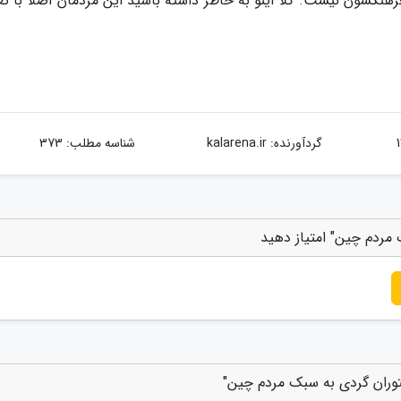
هنگشون نیست. کلا اینو به خاطر داشته باشید این مردمان اصلا با تع
گردآورنده:
kalarena.ir
شناسه مطلب: 373
مردم چین" امتیاز دهید
توران گردی به سبک مردم چین"