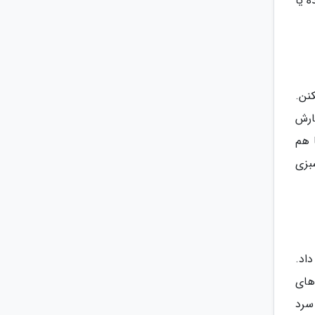
 یا
نن.
ارش
 هم
بزی
اد.
های
سرد