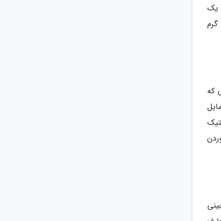
 یک
گرم
 که
ایل
تیک
ردن
ینی