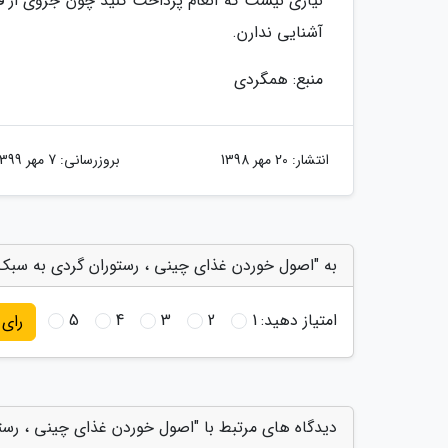
نیازی نیست که انعام پرداخت کنید چون جزوی از فر
آشنایی ندارن.
منبع: همگردی
انتشار:
20 مهر 1398
بروزرسانی:
7 مهر 1399
به "اصول خوردن غذای چینی ، رستوران گردی به سبک 
امتیاز دهید:
1
2
3
4
5
رای
دیدگاه های مرتبط با "اصول خوردن غذای چینی ، رس