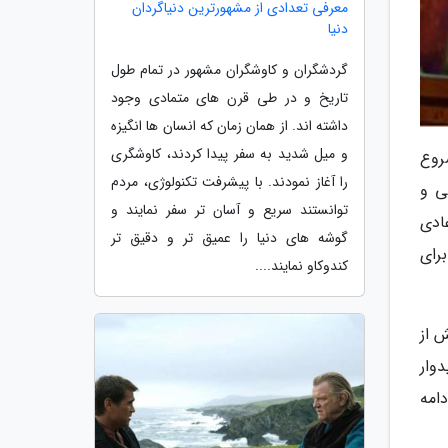
معرفی تعدادی از مشهورترین دنیاگردان
دنیا
گردشگران و کاوشگران مشهور در تمام طول
تاریخ و در طی قرن های متمادی وجود
داشته اند. از همان زمان که انسان ها انگیزه
و میل شدید به سفر پیدا کردند، کاوشگری
روع
را آغاز نمودند. با پیشرفت تکنولوژی، مردم
ی و
توانستند سریع و آسان تر سفر نمایند و
 نخست سال 2021 به فعالیت عادی
گوشه های دنیا را عمیق تر و دقیق تر
رای
کندوکاو نمایند....
 از
وار
باره جان بگیرد. بنابراین اکران محدود فیلم های سینمایی در روزهای خاتمهی سال 2020 ادامه