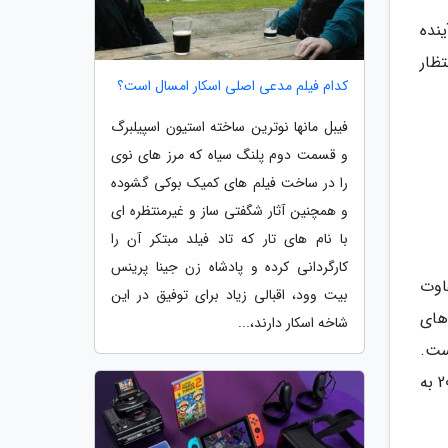
اه آینده
ظار
کدام فیلم مدعی اصلی اسکار امسال است؟
فیبل مانها نوترین ساخته استیون اسپیلبرگ
و قسمت دوم پلنگ سیاه که مرز های نوی
را در ساخت فیلم های کمیک بوکی گشوده
و همچنین آثار شگفتی ساز و غیرمنتظره ای
با نام های تار که تاد فیلد مبتکر آن را
کارگردانی کرده و پادشاه زن جینا پرینس
فاوت
بیت وود، اقبالی زیاد برای توفیق در این
های
شاخه اسکار دارند،...
ست.
دیوید فینچر فیلم نامه این فیلم را براساس طرح کلی فیلم نامه جک فینچر، پدر فقیدش، نوشته است. منک در 13 نوامبر 2020 به