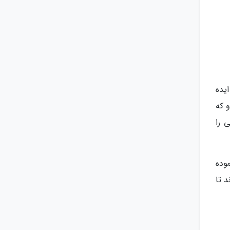
ایده
 که
 را
وده
د تا