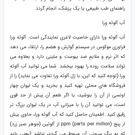
راهنمای طب طبیعی یا یک پزشک، انجام گردد.
آب آلوئه ورا
آب آلوئه ورا دارای خاصیت لاغری نمایندگی است. آلوئه ورا
فراوری موکوس در سیستم گوارش و هضم را، ارتقاء می دهد
که اثر نرم و ملایمِ ضد یبوست و ملینی دارد و بعلاوه می
تواند سلامت روده را بهبود ببخشد. شما می توانید آب آلوئه
ورا (توجه کنید که این، با ژل آلوئه ورا تفاوت می نماید) را از
فروشگاه های محلی تهیه کنید و بخرید و یک لیوان چهار
اونسی از آن را بنوشید، یا اگر طعم آن بیش از حد قوی
است، می توانید آن را با میزانی آب در یک لیوان بزرگ تر
رقیق کنید. اطمینان حاصل کنید که آب آلوئه ورا، حاوی بیش
از پنج ppm (parts per million) از آلوئین (جوهر صبر زرد)
که به برگ بیرونی آن مربوط می گردد، نباشد (یعنی باید