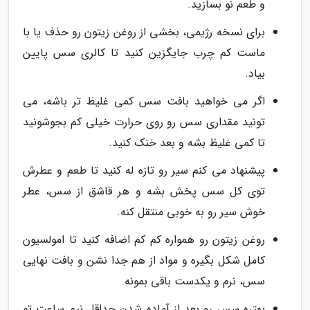
و طعم نو بسازید.
برای نسخه رژیمی، بخشی از روغن زیتون رو حذف یا با
ماست کم چرب جایگزین کنید تا کالری سس پایین
بیاد.
اگر می خواهید بافت سس کمی غلیظ تر باشه، می
تونید مقداری سس رو روی حرارت خیلی کم بجوشونید
تا کمی غلیظ بشه و بعد خنک کنید.
پیشنهاد می کنم سیر رو تازه له کنید تا طعم و عطرش
توی کل سس پخش بشه و هر قاشق از سس، عطر
خوش سیر رو به خوبی منتقل کنه.
روغن زیتون رو همواره کم کم اضافه کنید تا امولسیون
کامل شکل بگیره و مواد از هم جدا نشن و بافت نهایی
سس، نرم و یکدست باقی بمونه.
بهتره سس رو بعد از آماده شدن حداقل نیم ساعت تو