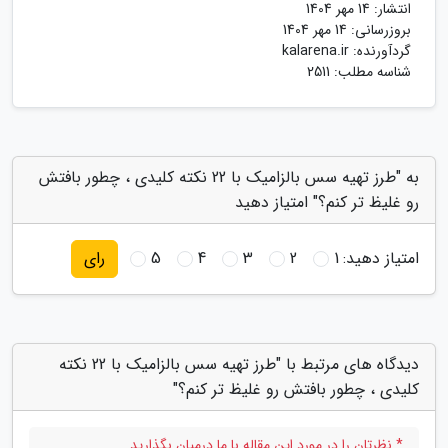
انتشار:
14 مهر 1404
بروزرسانی:
14 مهر 1404
گردآورنده:
kalarena.ir
شناسه مطلب: 2511
به "طرز تهیه سس بالزامیک با 22 نکته کلیدی ، چطور بافتش
رو غلیظ تر کنم؟" امتیاز دهید
امتیاز دهید:
1
2
3
4
5
رای
دیدگاه های مرتبط با "طرز تهیه سس بالزامیک با 22 نکته
کلیدی ، چطور بافتش رو غلیظ تر کنم؟"
* نظرتان را در مورد این مقاله با ما درمیان بگذارید