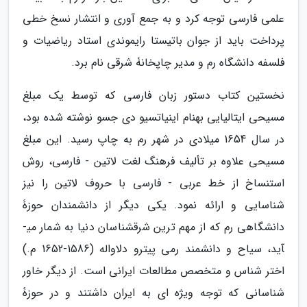
علمی فارسی توجه کرد و به جمع آوری و انتشار نسخ خطی
پرداخت باید از جوان باتیستا رایموندی استاد ریاضیات و
فلسفه دانشگاه رم و مدیر چاپخانۀ شرقی نام برد.
نخستین کتاب دستور زبان فارسی که توسط یک مبلغ
مسیحی ایتالیایی به­نام اینیاتسیو دی جسو نوشته شده بود،
در سال 1654 میلادی در شهر رم به چاپ رسید. این مبلغ
مسیحی علاوه بر تألیف فرهنگ لغت لاتین - فارسی، روش
استنساخ از خط عربی - فارسی با حروف لاتین را نیز
شناسایی و ارائه نمود. یکی دیگر از دانشمندان حوزۀ
دانشگاهی رم که از مهم ترین شرق­شناسان دنیا به شمار می­
آید، سیاح و دانشمند رمی پیترو دلاواله (1586-1652 م.)
اختر شناس و متخصص مطالعات ایرانی است. از دیگر خاور
شناسانی که توجه ویژه­ ای به ایران داشتند و در حوزۀ