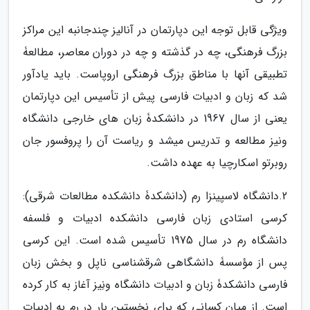
ویژگی قابل توجه این دپارتمان در آنالیز چند­جانبه این مراکز
بزرگ فرهنگی، چه در گذشته و چه در دوران معاصر، مطالعۀ
تطبیقی آن­ها با مناطق بزرگ فرهنگی اروپاست. باید یادآور
شد که زبان و ادبیات فارسی پیش از تأسیس این دپارتمان
یعنی از سال 1967 در دانشکدۀ زبان­ های خارجی دانشگاه
ونیز مطالعه و تدریس می­شد و ریاست آن را پروفسور جان
روبرتو اسکارچیا به­ عهده داشت.
2.دانشگاه لاسپینزا رم (دانشکدۀ دانشکده مطالعات شرقی):
کرسی استادی زبان فارسی دانشکده ادبیات و فلسفه
دانشگاه رم در سال 1975 تأسیس شده است. این کرسی
پس از مؤسسۀ دانشگاهی شرق­شناسی ناپل و بخش زبان
فارسی دانشکدۀ زبان و ادبیات دانشگاه ونِیز آغاز به­ کار کرده
است. از میان کسانی که برای نخستین بار در رم به ادبیات