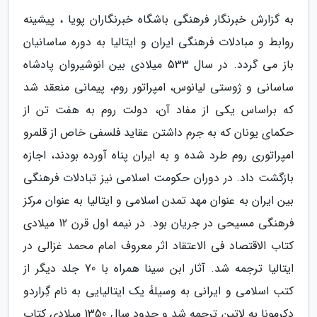
به گزارش خبرنگار فرهنگی باشگاه خبرنگاران پویا ، پیشینه
روابط و مبادلات فرهنگی ایران و ایتالیا به دوره ساسانیان
باز می گردد. در سال 533 میلادی بین انوشیروان پادشاه
ساسانی و ژوستی لیانوس، امپراتور روم، پیمانی منعقد شد
که براساس یکی از مفاد آن، دولت روم به هفت تن از
حکمای یونان که به جرم داشتن عقاید فلسفی خاص از قلمرو
امپراتوری روم طرد شده و به ایران پناه آورده بودند، اجازه
بازگشت داد. در دوران حکومت اسلامی نیز تبادلات فرهنگی
بین ایران به عنوان مهد تمدن اسلامی و ایتالیا به عنوان مرکز
فرهنگی مسیحی در جریان بود. در نیمه اول قرن 12 میلادی
کتاب الاقتصاد فی الاعتقاد اثر معروف امام محمد غزالی در
ایتالیا ترجمه شد. آثار ابن سینا همراه با 70 جلد دیگر از
کتب اسلامی و ایرانی به وسیلۀ یک ایتالیایی به نام گِراردو
دِکرِمونا به لاتین ترجمه شد و حدود سال 1350 میلادی کتاب