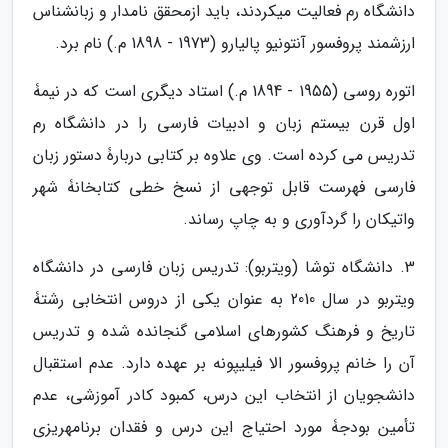
دانشگاه رم فعالیت می­کردند، باید ازمحقق نامدار و زبان­شناس
ارزشمند پروفسور آنتونیو پالیارو (1973 - 1898 م.) نام برد.
اتوره روسی (1955 - 1894 م.) استاد دیگری است که در نیمۀ
اول قرن بیستم زبان و ادبیات فارسی را در دانشگاه رم
تدریس می­ کرده است. وی علاوه بر کتابی دربارۀ دستور زبان
فارسی فهرست قابل توجهی از نسخ خطی کتابخانۀ شهر
واتیکان را گردآوری و به چاپ رساند.
3. دانشگاه توشا (ویتربو): تدریس زبان فارسی در دانشگاه
ویتربو در سال 2010 به عنوان یکی از دروس انتخابی رشتۀ
تاریخ و فرهنگ کشورهای اسلامی گنجانده شده و تدریس
آن را خانم پروفسور الا فیلیپونه بر عهده دارد. عدم استقبال
دانشجویان از انتخاب این درس، کمبود کادر آموزشی، عدم
تأمین بودجۀ مورد احتیاج این درس و فقدان برنامه­ریزی