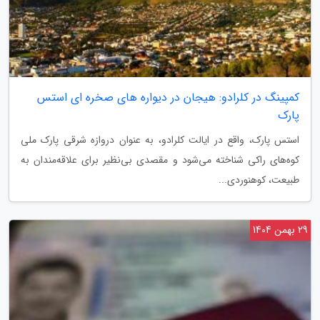
کمپینگ در کلرادو: هیجان در دیواره های صخره ای استس
پارک
استس پارک، واقع در ایالت کلرادو، به عنوان دروازه شرقی پارک ملی
کوه‌های راکی شناخته می‌شود و مقصدی بی‌نظیر برای علاقه‌مندان به
طبیعت، کوهنوردی...
29 بهمن 1404