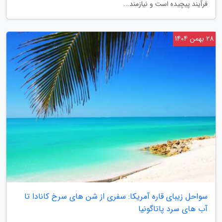
فرآیند پیچیده است و نیازمند...
28 بهمن 1404
سواحل زیبای قاره آمریکا: سفری از شن های سرخ کانادا تا
آب های سرد پاتاگونیا